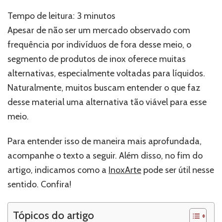
pingadeira
e
Tempo de leitura:
3
minutos
mais:
Apesar de não ser um mercado observado com
por
que
frequência por indivíduos de fora desse meio, o
há
segmento de produtos de inox oferece muitas
tantos
alternativas, especialmente voltadas para líquidos.
produtos
de
Naturalmente, muitos buscam entender o que faz
inox
desse material uma alternativa tão viável para esse
voltados
meio.
para
líquidos?
Para entender isso de maneira mais aprofundada,
acompanhe o texto a seguir. Além disso, no fim do
artigo, indicamos como a
InoxArte
pode ser útil nesse
sentido. Confira!
Tópicos do artigo