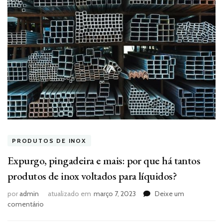
PRODUTOS DE INOX
Expurgo, pingadeira e mais: por que há tantos
produtos de inox voltados para líquidos?
por
admin
atualizado em
março 7, 2023
Deixe um
em
comentário
Expurgo,