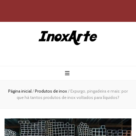
Inox Arte
Blog
Página inicial
/
Produtos de inox
/
Expurgo, pingadeira e mais: por
que há tantos produtos de inox voltados para líquidos?