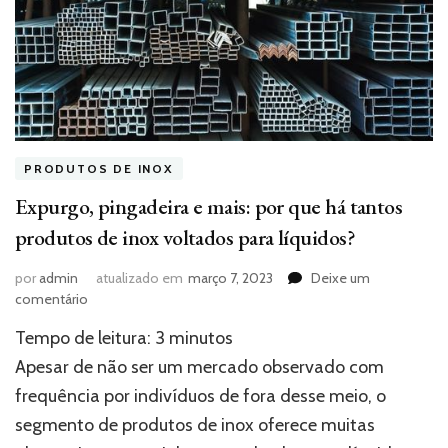
PRODUTOS DE INOX
Expurgo, pingadeira e mais: por que há tantos
produtos de inox voltados para líquidos?
por
admin
atualizado em
março 7, 2023
Deixe um
em
comentário
Expurgo,
Tempo de leitura:
3
minutos
pingadeira
e
Apesar de não ser um mercado observado com
mais:
frequência por indivíduos de fora desse meio, o
por
segmento de produtos de inox oferece muitas
que
há