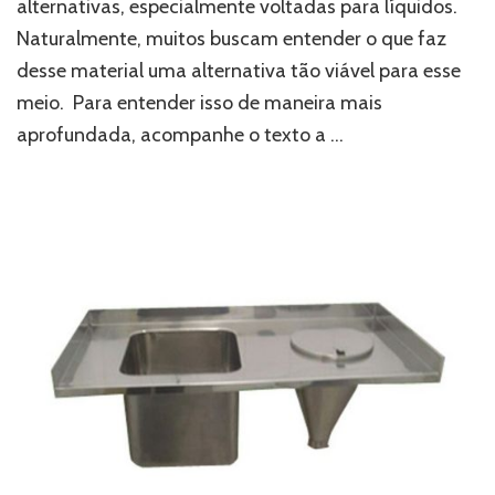
alternativas, especialmente voltadas para líquidos.
tantos
Naturalmente, muitos buscam entender o que faz
produtos
de
desse material uma alternativa tão viável para esse
inox
meio. Para entender isso de maneira mais
voltados
aprofundada, acompanhe o texto a …
para
líquidos?