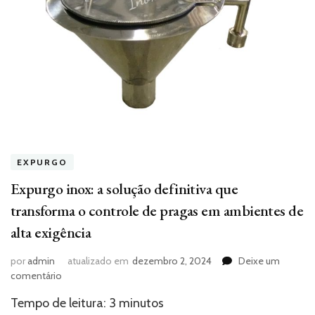
EXPURGO
Expurgo inox: a solução definitiva que
transforma o controle de pragas em ambientes de
alta exigência
por
admin
atualizado em
dezembro 2, 2024
Deixe um
em
comentário
Expurgo
Tempo de leitura:
3
minutos
inox: