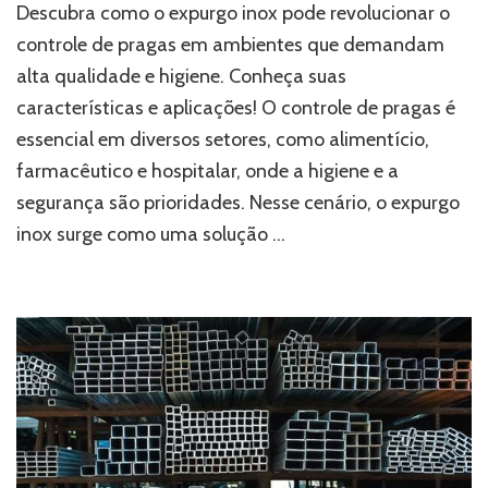
a
Descubra como o expurgo inox pode revolucionar o
solução
controle de pragas em ambientes que demandam
definitiva
alta qualidade e higiene. Conheça suas
que
transforma
características e aplicações! O controle de pragas é
o
essencial em diversos setores, como alimentício,
controle
de
farmacêutico e hospitalar, onde a higiene e a
pragas
segurança são prioridades. Nesse cenário, o expurgo
em
inox surge como uma solução …
ambientes
de
alta
exigência