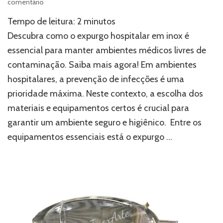
em
comentário
Expurgo
Tempo de leitura:
2
minutos
hospitalar
em
Descubra como o expurgo hospitalar em inox é
inox:
essencial para manter ambientes médicos livres de
a
contaminação. Saiba mais agora! Em ambientes
escolha
profissional
hospitalares, a prevenção de infecções é uma
para
prioridade máxima. Neste contexto, a escolha dos
evitar
contaminações
materiais e equipamentos certos é crucial para
garantir um ambiente seguro e higiênico. Entre os
equipamentos essenciais está o expurgo …