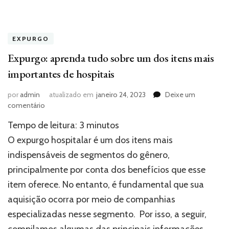
EXPURGO
Expurgo: aprenda tudo sobre um dos itens mais
importantes de hospitais
por
admin
atualizado em
janeiro 24, 2023
Deixe um
em
comentário
Expurgo:
Tempo de leitura:
3
minutos
aprenda
tudo
O expurgo hospitalar é um dos itens mais
sobre
indispensáveis de segmentos do gênero,
um
principalmente por conta dos benefícios que esse
dos
itens
item oferece. No entanto, é fundamental que sua
mais
aquisição ocorra por meio de companhias
importantes
de
especializadas nesse segmento. Por isso, a seguir,
hospitais
compilamos algumas das principais informações