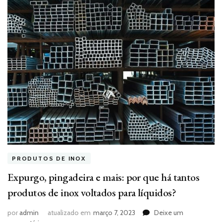
PRODUTOS DE INOX
Expurgo, pingadeira e mais: por que há tantos
produtos de inox voltados para líquidos?
por
admin
atualizado em
março 7, 2023
Deixe um