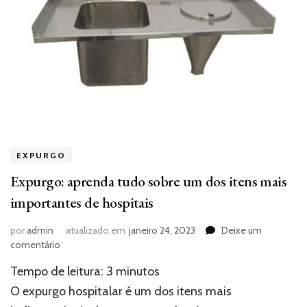
EXPURGO
Expurgo: aprenda tudo sobre um dos itens mais
importantes de hospitais
por
admin
atualizado em
janeiro 24, 2023
Deixe um
em
comentário
Expurgo:
Tempo de leitura:
3
minutos
aprenda
tudo
O expurgo hospitalar é um dos itens mais
sobre