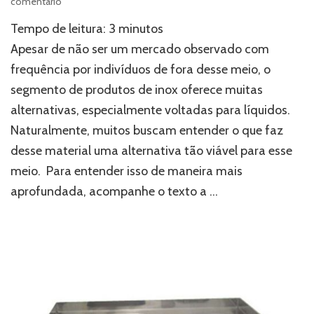
em
comentário
Expurgo,
Tempo de leitura:
3
minutos
pingadeira
e
Apesar de não ser um mercado observado com
mais:
frequência por indivíduos de fora desse meio, o
por
segmento de produtos de inox oferece muitas
que
há
alternativas, especialmente voltadas para líquidos.
tantos
Naturalmente, muitos buscam entender o que faz
produtos
de
desse material uma alternativa tão viável para esse
inox
meio. Para entender isso de maneira mais
voltados
aprofundada, acompanhe o texto a …
para
líquidos?