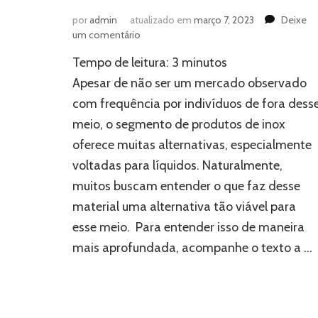
por
admin
atualizado em
março 7, 2023
Deixe
em
um comentário
Expurgo,
Tempo de leitura:
3
minutos
pingadeira
e
Apesar de não ser um mercado observado
mais:
com frequência por indivíduos de fora dess
por
meio, o segmento de produtos de inox
que
há
oferece muitas alternativas, especialmente
tantos
voltadas para líquidos. Naturalmente,
produtos
de
muitos buscam entender o que faz desse
inox
material uma alternativa tão viável para
voltados
esse meio. Para entender isso de maneira
para
líquidos?
mais aprofundada, acompanhe o texto a …