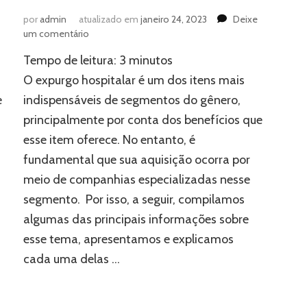
por
admin
atualizado em
janeiro 24, 2023
Deixe
em
um comentário
Expurgo:
Tempo de leitura:
3
minutos
aprenda
tudo
O expurgo hospitalar é um dos itens mais
sobre
e
indispensáveis de segmentos do gênero,
um
principalmente por conta dos benefícios que
dos
itens
esse item oferece. No entanto, é
mais
fundamental que sua aquisição ocorra por
importantes
de
meio de companhias especializadas nesse
hospitais
segmento. Por isso, a seguir, compilamos
algumas das principais informações sobre
esse tema, apresentamos e explicamos
cada uma delas …