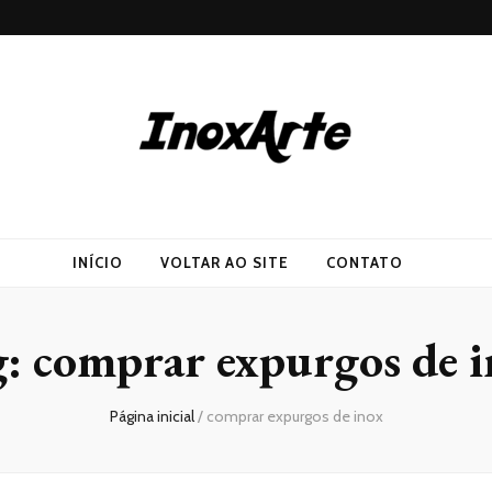
INÍCIO
VOLTAR AO SITE
CONTATO
g:
comprar expurgos de 
Página inicial
/
comprar expurgos de inox