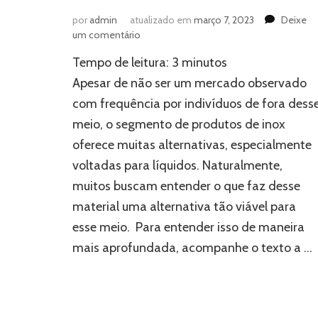
por
admin
atualizado em
março 7, 2023
Deixe
em
um comentário
Expurgo,
Tempo de leitura:
3
minutos
pingadeira
e
Apesar de não ser um mercado observado
mais:
com frequência por indivíduos de fora dess
por
meio, o segmento de produtos de inox
que
há
oferece muitas alternativas, especialmente
tantos
voltadas para líquidos. Naturalmente,
produtos
de
muitos buscam entender o que faz desse
inox
material uma alternativa tão viável para
voltados
esse meio. Para entender isso de maneira
para
líquidos?
mais aprofundada, acompanhe o texto a …