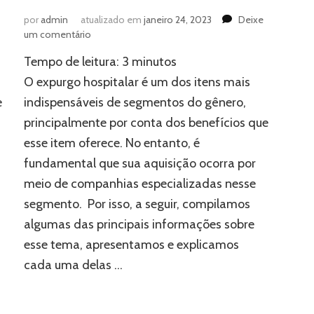
por
admin
atualizado em
janeiro 24, 2023
Deixe
em
um comentário
Expurgo:
Tempo de leitura:
3
minutos
aprenda
tudo
O expurgo hospitalar é um dos itens mais
sobre
e
indispensáveis de segmentos do gênero,
um
principalmente por conta dos benefícios que
dos
itens
esse item oferece. No entanto, é
mais
fundamental que sua aquisição ocorra por
importantes
de
meio de companhias especializadas nesse
hospitais
segmento. Por isso, a seguir, compilamos
algumas das principais informações sobre
esse tema, apresentamos e explicamos
cada uma delas …