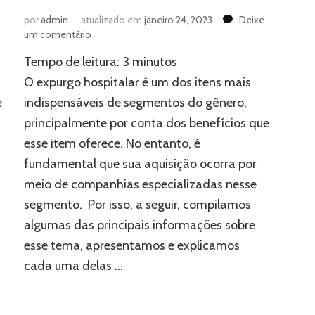
por
admin
atualizado em
janeiro 24, 2023
Deixe
em
um comentário
Expurgo:
Tempo de leitura:
3
minutos
aprenda
tudo
O expurgo hospitalar é um dos itens mais
sobre
e
indispensáveis de segmentos do gênero,
um
principalmente por conta dos benefícios que
dos
itens
esse item oferece. No entanto, é
mais
fundamental que sua aquisição ocorra por
importantes
de
meio de companhias especializadas nesse
hospitais
segmento. Por isso, a seguir, compilamos
algumas das principais informações sobre
esse tema, apresentamos e explicamos
cada uma delas …