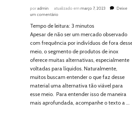
por
admin
atualizado em
março 7, 2023
Deixe
em
um comentário
Expurgo,
Tempo de leitura:
3
minutos
pingadeira
e
Apesar de não ser um mercado observado
mais:
com frequência por indivíduos de fora dess
por
meio, o segmento de produtos de inox
que
há
oferece muitas alternativas, especialmente
tantos
voltadas para líquidos. Naturalmente,
produtos
de
muitos buscam entender o que faz desse
inox
material uma alternativa tão viável para
voltados
esse meio. Para entender isso de maneira
para
líquidos?
mais aprofundada, acompanhe o texto a …