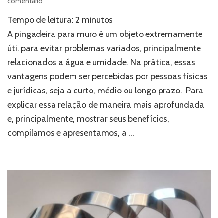
em
comentário
Pingadeira
Tempo de leitura:
2
minutos
para
muro:
A pingadeira para muro é um objeto extremamente
conheça
útil para evitar problemas variados, principalmente
as
relacionados a água e umidade. Na prática, essas
principais
vantagens
vantagens podem ser percebidas por pessoas físicas
desse
e jurídicas, seja a curto, médio ou longo prazo. Para
produto
explicar essa relação de maneira mais aprofundada
e, principalmente, mostrar seus benefícios,
compilamos e apresentamos, a …