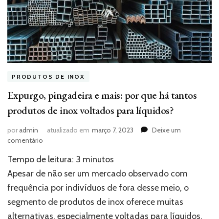
PRODUTOS DE INOX
Expurgo, pingadeira e mais: por que há tantos
produtos de inox voltados para líquidos?
por
admin
atualizado em
março 7, 2023
Deixe um
em
comentário
Expurgo,
Tempo de leitura:
3
minutos
pingadeira
e
Apesar de não ser um mercado observado com
mais:
frequência por indivíduos de fora desse meio, o
por
segmento de produtos de inox oferece muitas
que
há
alternativas, especialmente voltadas para líquidos.