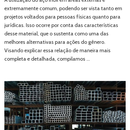
rufo:
extremamente comum, podendo ser vista tanto em
o
projetos voltados para pessoas físicas quanto para
uso
do
jurídicas. Isso ocorre por conta das características
aço
desse material, que o sustenta como uma das
inox
em
melhores alternativas para ações do gênero.
áreas
Visando explicar essa relação de maneira mais
externas
completa e detalhada, compilamos …