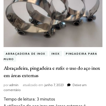
ABRAÇADEIRA DE INOX
INOX
PINGADEIRA PARA
MURO
Abraçadeira, pingadeira e rufo: o uso do aço inox
em áreas externas
por
admin
atualizado em
junho 7, 2023
Deixe um
em
comentário
Abraçadeira,
Tempo de leitura:
3
minutos
pingadeira
e
A utilização do aço inox em áreas externas é