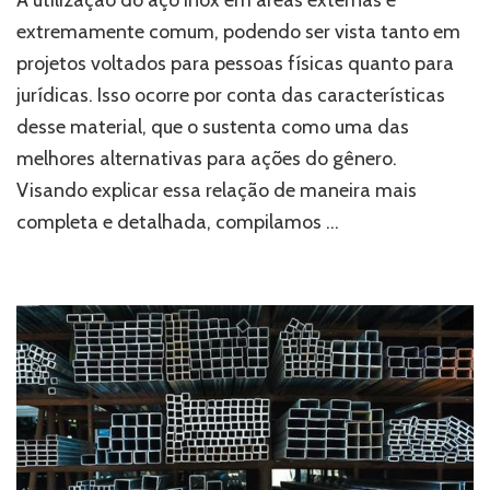
rufo:
extremamente comum, podendo ser vista tanto em
o
projetos voltados para pessoas físicas quanto para
uso
do
jurídicas. Isso ocorre por conta das características
aço
desse material, que o sustenta como uma das
inox
em
melhores alternativas para ações do gênero.
áreas
Visando explicar essa relação de maneira mais
externas
completa e detalhada, compilamos …