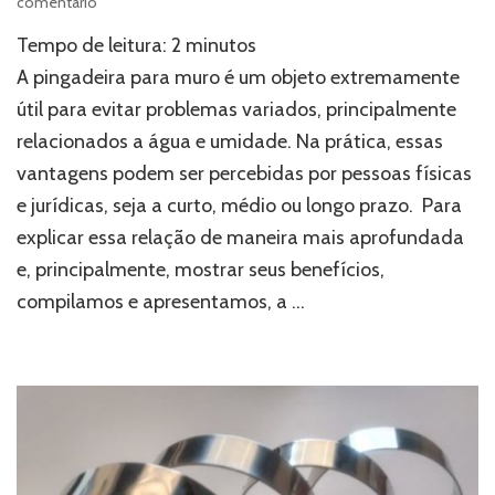
em
comentário
Pingadeira
Tempo de leitura:
2
minutos
para
muro:
A pingadeira para muro é um objeto extremamente
conheça
útil para evitar problemas variados, principalmente
as
relacionados a água e umidade. Na prática, essas
principais
vantagens
vantagens podem ser percebidas por pessoas físicas
desse
e jurídicas, seja a curto, médio ou longo prazo. Para
produto
explicar essa relação de maneira mais aprofundada
e, principalmente, mostrar seus benefícios,
compilamos e apresentamos, a …