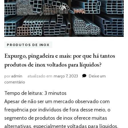
PRODUTOS DE INOX
Expurgo, pingadeira e mais: por que há tantos
produtos de inox voltados para líquidos?
por
admin
atualizado em
março 7, 2023
Deixe um
em
comentário
Expurgo,
Tempo de leitura:
3
minutos
pingadeira
e
Apesar de não ser um mercado observado com
mais:
frequência por indivíduos de fora desse meio, o
por
segmento de produtos de inox oferece muitas
que
há
alternativas, especialmente voltadas para líquidos.