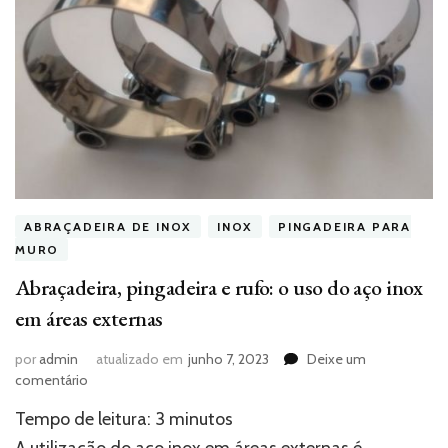
ABRAÇADEIRA DE INOX
INOX
PINGADEIRA PARA
MURO
Abraçadeira, pingadeira e rufo: o uso do aço inox
em áreas externas
por
admin
atualizado em
junho 7, 2023
Deixe um
em
comentário
Abraçadeira,
Tempo de leitura:
3
minutos
pingadeira
e
A utilização do aço inox em áreas externas é