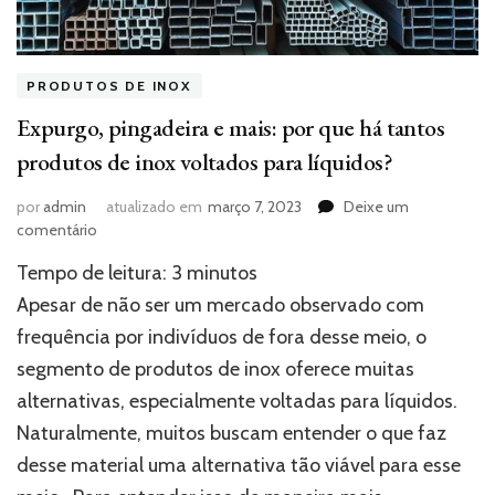
PRODUTOS DE INOX
Expurgo, pingadeira e mais: por que há tantos
produtos de inox voltados para líquidos?
por
admin
atualizado em
março 7, 2023
Deixe um
em
comentário
Expurgo,
Tempo de leitura:
3
minutos
pingadeira
e
Apesar de não ser um mercado observado com
mais:
frequência por indivíduos de fora desse meio, o
por
segmento de produtos de inox oferece muitas
que
há
alternativas, especialmente voltadas para líquidos.
tantos
Naturalmente, muitos buscam entender o que faz
produtos
de
desse material uma alternativa tão viável para esse
inox