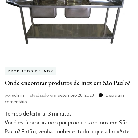
PRODUTOS DE INOX
Onde encontrar produtos de inox em São Paulo?
por
admin
atualizado em
setembro 28, 2023
Deixe um
em
comentário
Onde
Tempo de leitura:
3
minutos
encontrar
produtos
Você está procurando por produtos de inox em São
de
Paulo? Então, venha conhecer tudo o que a InoxArte
inox