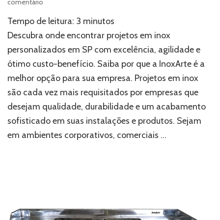
em
comentário
Onde
Tempo de leitura:
3
minutos
fabricar
projetos
Descubra onde encontrar projetos em inox
em
personalizados em SP com excelência, agilidade e
inox
ótimo custo-benefício. Saiba por que a InoxArte é a
personalizados
em
melhor opção para sua empresa. Projetos em inox
SP
são cada vez mais requisitados por empresas que
desejam qualidade, durabilidade e um acabamento
sofisticado em suas instalações e produtos. Sejam
em ambientes corporativos, comerciais …