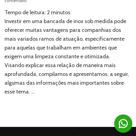
em
comentário
Bancada
Tempo de leitura:
2
minutos
de
inox
Investir em uma bancada de inox sob medida pode
sob
oferecer muitas vantagens para companhias dos
medida:
mais variados ramos de atuação, especificamente
entenda
as
para aquelas que trabalham em ambientes que
vantagens
exigem uma limpeza constante e otimizada.
para
empresas
Visando explicar essa relação de maneira mais
aprofundada, compilamos e apresentamos, a seguir,
algumas das informações mais importantes sobre
esse tema. …