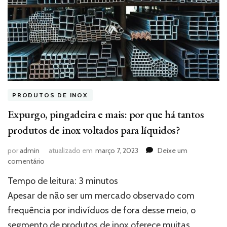
PRODUTOS DE INOX
Expurgo, pingadeira e mais: por que há tantos
produtos de inox voltados para líquidos?
por
admin
atualizado em
março 7, 2023
Deixe um
em
comentário
Expurgo,
Tempo de leitura:
3
minutos
pingadeira
e
Apesar de não ser um mercado observado com
mais:
frequência por indivíduos de fora desse meio, o
por
segmento de produtos de inox oferece muitas
que