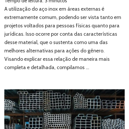
Tempo de leitura:
3
minutos
pingadeira
e
A utilização do aço inox em áreas externas é
rufo:
extremamente comum, podendo ser vista tanto em
o
projetos voltados para pessoas físicas quanto para
uso
do
jurídicas. Isso ocorre por conta das características
aço
desse material, que o sustenta como uma das
inox
em
melhores alternativas para ações do gênero.
áreas
Visando explicar essa relação de maneira mais
externas
completa e detalhada, compilamos …