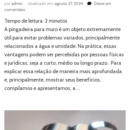
por
admin
atualizado em
agosto 27, 2024
Deixe um
em
comentário
Pingadeira
Tempo de leitura:
2
minutos
para
muro:
A pingadeira para muro é um objeto extremamente
conheça
útil para evitar problemas variados, principalmente
as
relacionados a água e umidade. Na prática, essas
principais
vantagens
vantagens podem ser percebidas por pessoas físicas
desse
e jurídicas, seja a curto, médio ou longo prazo. Para
produto
explicar essa relação de maneira mais aprofundada
e, principalmente, mostrar seus benefícios,
compilamos e apresentamos, a …