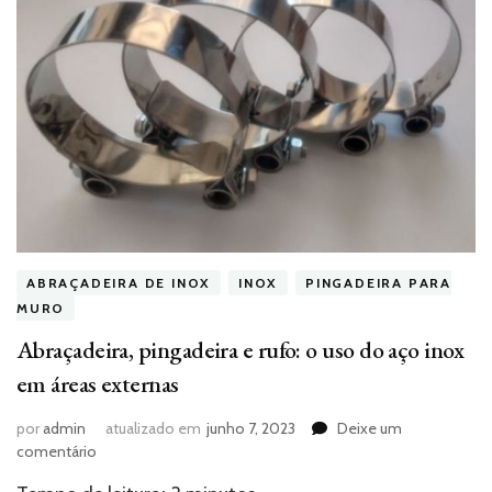
ABRAÇADEIRA DE INOX
INOX
PINGADEIRA PARA
MURO
Abraçadeira, pingadeira e rufo: o uso do aço inox
em áreas externas
por
admin
atualizado em
junho 7, 2023
Deixe um
em
comentário
Abraçadeira,