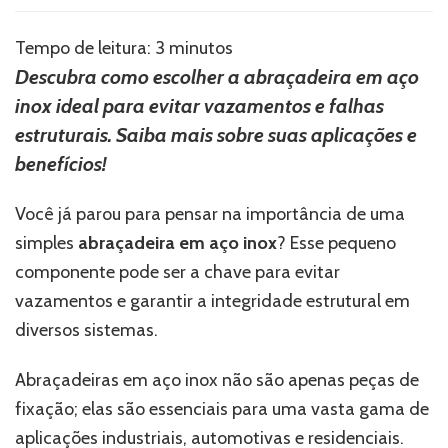
sabia?
A
Tempo de leitura:
3
minutos
abraçadeira
Descubra como escolher a abraçadeira em aço
em
inox ideal para evitar vazamentos e falhas
aço
inox
estruturais. Saiba mais sobre suas aplicações e
ideal
benefícios!
pode
evitar
vazamentos
Você já parou para pensar na importância de uma
e
simples
abraçadeira em aço inox
? Esse pequeno
falhas
componente pode ser a chave para evitar
estruturais!
vazamentos e garantir a integridade estrutural em
diversos sistemas.
Abraçadeiras em aço inox não são apenas peças de
fixação; elas são essenciais para uma vasta gama de
aplicações industriais, automotivas e residenciais.