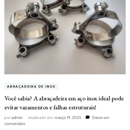
ABRAÇADEIRA DE INOX
Você sabia? A abraçadeira em aço inox ideal pode
evitar vazamentos e falhas estruturais!
por
admin
atualizado em
março 19, 2025
Deixe um
em
comentário
Você