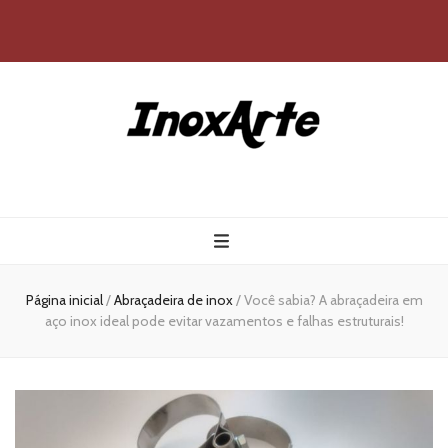
Inox Arte
Blog
Página inicial
/
Abraçadeira de inox
/
Você sabia? A abraçadeira em
aço inox ideal pode evitar vazamentos e falhas estruturais!