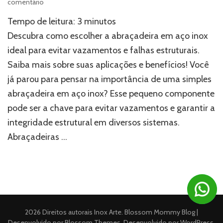
em
comentário
Você
Tempo de leitura:
3
minutos
sabia?
A
Descubra como escolher a abraçadeira em aço inox
abraçadeira
ideal para evitar vazamentos e falhas estruturais.
em
Saiba mais sobre suas aplicações e benefícios! Você
aço
inox
já parou para pensar na importância de uma simples
ideal
abraçadeira em aço inox? Esse pequeno componente
pode
evitar
pode ser a chave para evitar vazamentos e garantir a
vazamentos
integridade estrutural em diversos sistemas.
e
Abraçadeiras …
falhas
estruturais!
2026 Direitos autorais
Inox Arte
.
Blossom Mommy Blog |
Desenvolvido por
Blossom Themes
. Desenvolvido por
WordPress
.