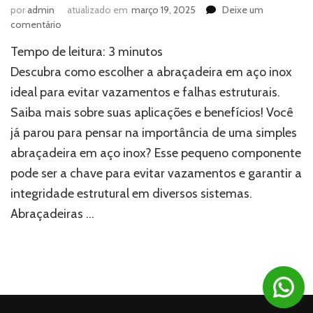
por
admin
atualizado em
março 19, 2025
Deixe um
em
comentário
Você
Tempo de leitura:
3
minutos
sabia?
A
Descubra como escolher a abraçadeira em aço inox
abraçadeira
ideal para evitar vazamentos e falhas estruturais.
em
Saiba mais sobre suas aplicações e benefícios! Você
aço
inox
já parou para pensar na importância de uma simples
ideal
abraçadeira em aço inox? Esse pequeno componente
pode
evitar
pode ser a chave para evitar vazamentos e garantir a
vazamentos
integridade estrutural em diversos sistemas.
e
Abraçadeiras …
falhas
estruturais!