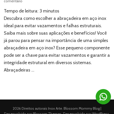
em
comentário
Você
Tempo de leitura:
3
minutos
sabia?
A
Descubra como escolher a abraçadeira em aço inox
abraçadeira
ideal para evitar vazamentos e falhas estruturais.
em
Saiba mais sobre suas aplicações e benefícios! Você
aço
inox
já parou para pensar na importância de uma simples
ideal
abraçadeira em aço inox? Esse pequeno componente
pode
evitar
pode ser a chave para evitar vazamentos e garantir a
vazamentos
integridade estrutural em diversos sistemas.
e
Abraçadeiras …
falhas
estruturais!
2026 Direitos autorais
Inox Arte
.
Blossom Mommy Blog |
Desenvolvido por
Blossom Themes
. Desenvolvido por
WordPress
.