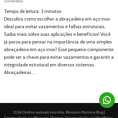
em
comentário
Você
Tempo de leitura:
3
minutos
sabia?
A
Descubra como escolher a abraçadeira em aço inox
abraçadeira
ideal para evitar vazamentos e falhas estruturais.
em
Saiba mais sobre suas aplicações e benefícios! Você
aço
inox
já parou para pensar na importância de uma simples
ideal
abraçadeira em aço inox? Esse pequeno componente
pode
evitar
pode ser a chave para evitar vazamentos e garantir a
vazamentos
integridade estrutural em diversos sistemas.
e
Abraçadeiras …
falhas
estruturais!
2026 Direitos autorais
Inox Arte
.
Blossom Mommy Blog |
Desenvolvido por
Blossom Themes
. Desenvolvido por
WordPress
.