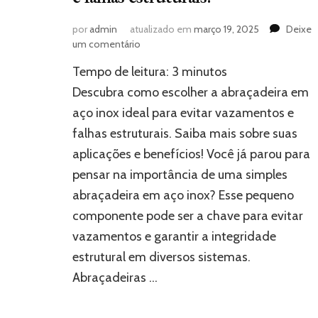
por
admin
atualizado em
março 19, 2025
Deixe
em
um comentário
Você
Tempo de leitura:
3
minutos
sabia?
A
Descubra como escolher a abraçadeira em
abraçadeira
aço inox ideal para evitar vazamentos e
em
falhas estruturais. Saiba mais sobre suas
aço
inox
aplicações e benefícios! Você já parou para
ideal
pensar na importância de uma simples
pode
evitar
abraçadeira em aço inox? Esse pequeno
vazamentos
componente pode ser a chave para evitar
e
vazamentos e garantir a integridade
falhas
estruturais!
estrutural em diversos sistemas.
Abraçadeiras …