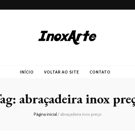
INÍCIO
VOLTAR AO SITE
CONTATO
ag:
abraçadeira inox pre
Página inicial
/
abraçadeira inox preço