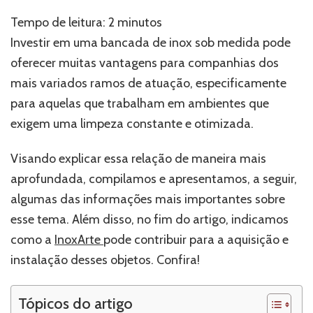
de
inox
Tempo de leitura:
2
minutos
sob
Investir em uma bancada de inox sob medida pode
medida:
entenda
oferecer muitas vantagens para companhias dos
as
mais variados ramos de atuação, especificamente
vantagens
para aquelas que trabalham em ambientes que
para
empresas
exigem uma limpeza constante e otimizada.
Visando explicar essa relação de maneira mais
aprofundada, compilamos e apresentamos, a seguir,
algumas das informações mais importantes sobre
esse tema. Além disso, no fim do artigo, indicamos
como a
InoxArte
pode contribuir para a aquisição e
instalação desses objetos. Confira!
Tópicos do artigo