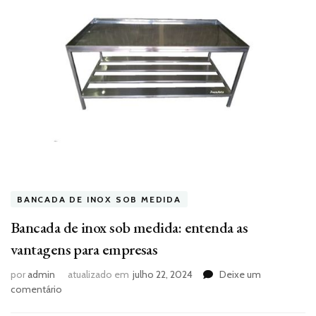
BANCADA DE INOX SOB MEDIDA
Bancada de inox sob medida: entenda as
vantagens para empresas
por
admin
atualizado em
julho 22, 2024
Deixe um
em
comentário
Bancada