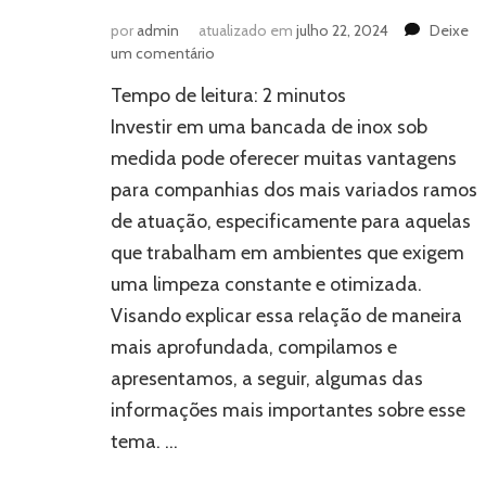
por
admin
atualizado em
julho 22, 2024
Deixe
em
um comentário
Bancada
Tempo de leitura:
2
minutos
de
inox
Investir em uma bancada de inox sob
sob
medida pode oferecer muitas vantagens
medida:
para companhias dos mais variados ramos
entenda
as
de atuação, especificamente para aquelas
vantagens
que trabalham em ambientes que exigem
para
empresas
uma limpeza constante e otimizada.
Visando explicar essa relação de maneira
mais aprofundada, compilamos e
apresentamos, a seguir, algumas das
informações mais importantes sobre esse
tema. …