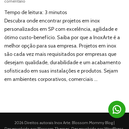
em
comentário
Onde
Tempo de leitura:
3
minutos
fabricar
projetos
Descubra onde encontrar projetos em inox
em
personalizados em SP com excelência, agilidade e
inox
ótimo custo-benefício. Saiba por que a InoxArte é a
personalizados
em
melhor opção para sua empresa. Projetos em inox
SP
são cada vez mais requisitados por empresas que
desejam qualidade, durabilidade e um acabamento
sofisticado em suas instalações e produtos. Sejam
em ambientes corporativos, comerciais …
2026 Direitos autorais
Inox Arte
.
Blossom Mommy Blog |
Desenvolvido por
Blossom Themes
. Desenvolvido por
WordPress
.