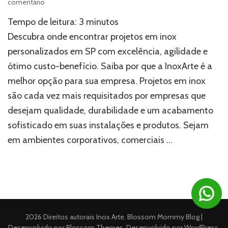
em
comentário
Onde
Tempo de leitura:
3
minutos
fabricar
projetos
Descubra onde encontrar projetos em inox
em
personalizados em SP com excelência, agilidade e
inox
ótimo custo-benefício. Saiba por que a InoxArte é a
personalizados
em
melhor opção para sua empresa. Projetos em inox
SP
são cada vez mais requisitados por empresas que
desejam qualidade, durabilidade e um acabamento
sofisticado em suas instalações e produtos. Sejam
em ambientes corporativos, comerciais …
2026 Direitos autorais
Inox Arte
.
Blossom Mommy Blog |
Desenvolvido por
Blossom Themes
. Desenvolvido por
WordPress
.