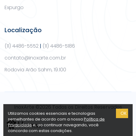
Expurgo
Localização
(11) 4486-5552
|
(11) 4486-5186
contato@inoxarte.com.br
Rodovia Arão Sahm, 19.100
InoxArte ©2026 Todos os Direitos Reservados
OK
Utilizamos cookies essenciais e tecnologias
semelhantes de acordo com a nossa
Política de
Privacidade
e, ao continuar navegando, você
concorda com estas condições.