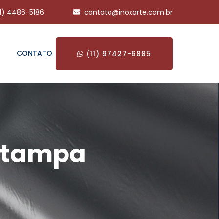
11) 4486-5186
contato@inoxarte.com.br
CONTATO
(11) 97427-6885
m tampa