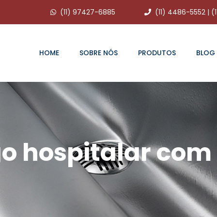
(11) 97427-6885
(11) 4486-5552
|
(
HOME
SOBRE NÓS
PRODUTOS
BLOG
o hospitalar co