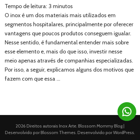
Por
Tempo de leitura:
3
minutos
que
o
O inox é um dos materiais mais utilizados em
inox
segmentos hospitalares, principalmente por oferecer
é
vantagens que poucos produtos conseguem igualar.
tão
utili
Nesse sentido, é fundamental entender mais sobre
em
esse elemento e, mais do que isso, investir nesse
seto
hospi
meio apenas através de companhias especializadas.
Por isso, a seguir, explicamos alguns dos motivos que
fazem com que essa …
2026 Direitos autorais
Inox Arte
.
Blossom Mommy Blog |
Desenvolvido por
Blossom Themes
. Desenvolvido por
WordPress
.