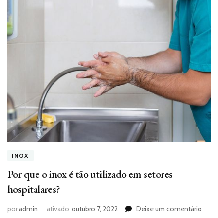
INOX
Por que o inox é tão utilizado em setores
hospitalares?
em
por
admin
ativado
outubro 7, 2022
Deixe um comentário