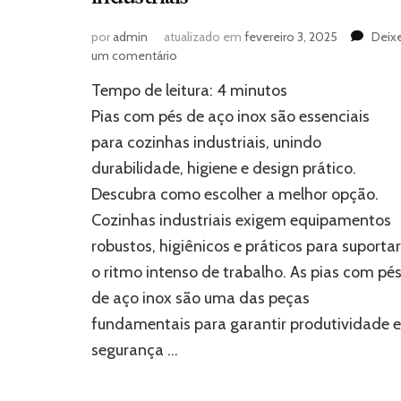
por
admin
atualizado em
fevereiro 3, 2025
Deix
em
um comentário
Pias
Tempo de leitura:
4
minutos
com
pés
Pias com pés de aço inox são essenciais
de
para cozinhas industriais, unindo
aço
durabilidade, higiene e design prático.
inox:
a
Descubra como escolher a melhor opção.
solução
Cozinhas industriais exigem equipamentos
definitiva
para
robustos, higiênicos e práticos para suportar
cozinhas
o ritmo intenso de trabalho. As pias com pé
industriais
de aço inox são uma das peças
fundamentais para garantir produtividade e
segurança …