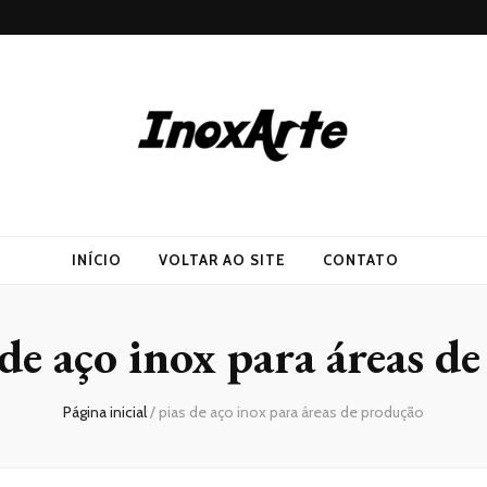
INÍCIO
VOLTAR AO SITE
CONTATO
 de aço inox para áreas d
Página inicial
/
pias de aço inox para áreas de produção