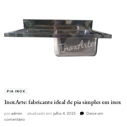
PIA INOX
InoxArte: fabricante ideal de pia simples em inox
por
admin
atualizado em
julho 4, 2025
Deixe um
em
comentário
InoxArte: