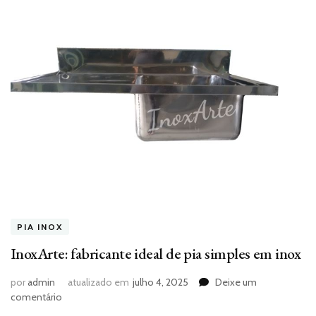
PIA INOX
InoxArte: fabricante ideal de pia simples em inox
por
admin
atualizado em
julho 4, 2025
Deixe um
em
comentário
InoxArte: