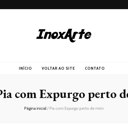
INÍCIO
VOLTAR AO SITE
CONTATO
Pia com Expurgo perto 
Página inicial
/
Pia com Expurgo perto de mim