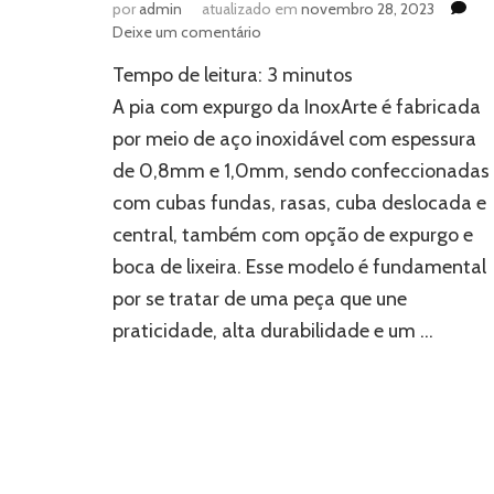
por
admin
atualizado em
novembro 28, 2023
em
Deixe um comentário
Pia
Tempo de leitura:
3
minutos
com
expurgo
A pia com expurgo da InoxArte é fabricada
em
por meio de aço inoxidável com espessura
SP:
de 0,8mm e 1,0mm, sendo confeccionadas
onde
encontrar?
com cubas fundas, rasas, cuba deslocada e
central, também com opção de expurgo e
boca de lixeira. Esse modelo é fundamental
por se tratar de uma peça que une
praticidade, alta durabilidade e um …