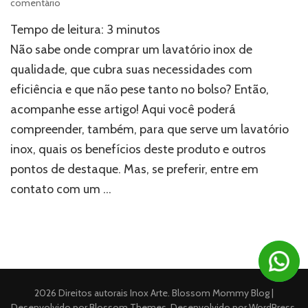
em
comentário
Onde
Tempo de leitura:
3
minutos
comprar
um
Não sabe onde comprar um lavatório inox de
lavatório
qualidade, que cubra suas necessidades com
inox
eficiência e que não pese tanto no bolso? Então,
com
custo-
acompanhe esse artigo! Aqui você poderá
benefício?
compreender, também, para que serve um lavatório
inox, quais os benefícios deste produto e outros
pontos de destaque. Mas, se preferir, entre em
contato com um …
2026 Direitos autorais
Inox Arte
.
Blossom Mommy Blog |
Desenvolvido por
Blossom Themes
. Desenvolvido por
WordPress
.