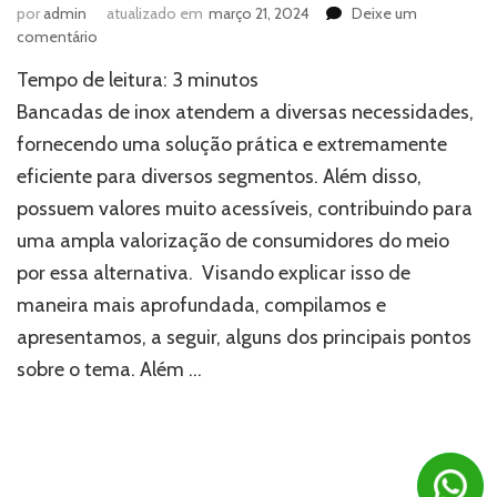
por
admin
atualizado em
março 21, 2024
Deixe um
em
comentário
Bancadas
Tempo de leitura:
3
minutos
de
inox:
Bancadas de inox atendem a diversas necessidades,
como
fornecendo uma solução prática e extremamente
esses
eficiente para diversos segmentos. Além disso,
objetos
podem
possuem valores muito acessíveis, contribuindo para
ser
uma ampla valorização de consumidores do meio
úteis?
por essa alternativa. Visando explicar isso de
maneira mais aprofundada, compilamos e
apresentamos, a seguir, alguns dos principais pontos
sobre o tema. Além …