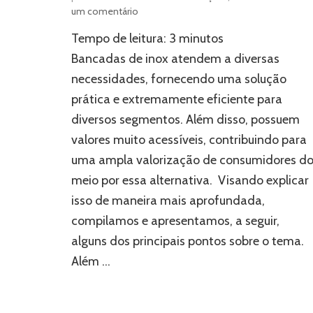
em
um comentário
Bancadas
Tempo de leitura:
3
minutos
de
inox:
Bancadas de inox atendem a diversas
como
necessidades, fornecendo uma solução
esses
prática e extremamente eficiente para
objetos
podem
diversos segmentos. Além disso, possuem
ser
valores muito acessíveis, contribuindo para
úteis?
uma ampla valorização de consumidores d
meio por essa alternativa. Visando explicar
isso de maneira mais aprofundada,
compilamos e apresentamos, a seguir,
alguns dos principais pontos sobre o tema.
Além …