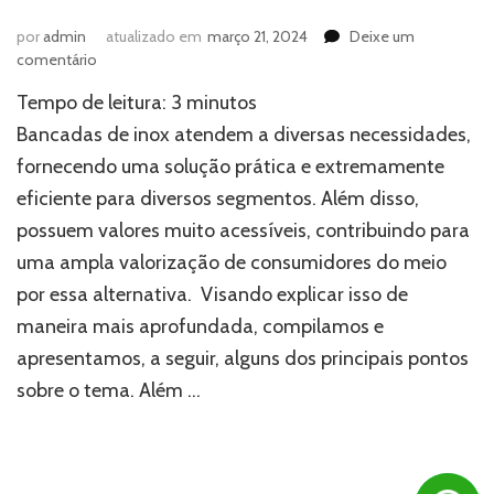
por
admin
atualizado em
março 21, 2024
Deixe um
em
comentário
Bancadas
Tempo de leitura:
3
minutos
de
inox:
Bancadas de inox atendem a diversas necessidades,
como
fornecendo uma solução prática e extremamente
esses
eficiente para diversos segmentos. Além disso,
objetos
podem
possuem valores muito acessíveis, contribuindo para
ser
uma ampla valorização de consumidores do meio
úteis?
por essa alternativa. Visando explicar isso de
maneira mais aprofundada, compilamos e
apresentamos, a seguir, alguns dos principais pontos
sobre o tema. Além …