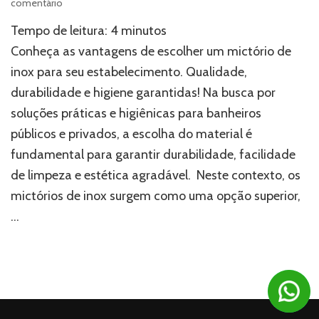
em
comentário
Por
Tempo de leitura:
4
minutos
que
escolher
Conheça as vantagens de escolher um mictório de
um
inox para seu estabelecimento. Qualidade,
mictório
durabilidade e higiene garantidas! Na busca por
de
inox?
soluções práticas e higiênicas para banheiros
Descubra
públicos e privados, a escolha do material é
suas
vantagens!
fundamental para garantir durabilidade, facilidade
de limpeza e estética agradável. Neste contexto, os
mictórios de inox surgem como uma opção superior,
…