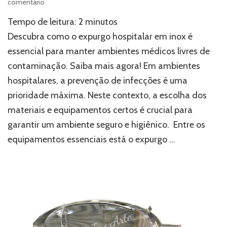
em
comentário
Expurgo
Tempo de leitura:
2
minutos
hospitalar
em
Descubra como o expurgo hospitalar em inox é
inox:
essencial para manter ambientes médicos livres de
a
contaminação. Saiba mais agora! Em ambientes
escolha
profissional
hospitalares, a prevenção de infecções é uma
para
prioridade máxima. Neste contexto, a escolha dos
evitar
contaminações
materiais e equipamentos certos é crucial para
garantir um ambiente seguro e higiênico. Entre os
equipamentos essenciais está o expurgo …