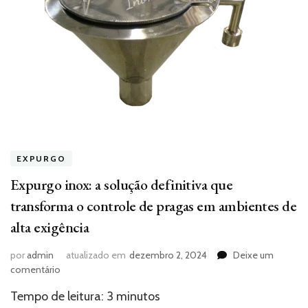
EXPURGO
Expurgo inox: a solução definitiva que
transforma o controle de pragas em ambientes de
alta exigência
por
admin
atualizado em
dezembro 2, 2024
Deixe um
em
comentário
Expurgo
Tempo de leitura:
3
minutos
inox: