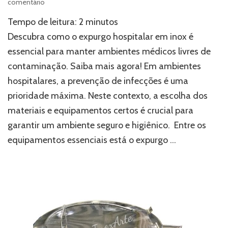
em
comentário
Expurgo
Tempo de leitura:
2
minutos
hospitalar
em
Descubra como o expurgo hospitalar em inox é
inox:
essencial para manter ambientes médicos livres de
a
contaminação. Saiba mais agora! Em ambientes
escolha
profissional
hospitalares, a prevenção de infecções é uma
para
prioridade máxima. Neste contexto, a escolha dos
evitar
contaminações
materiais e equipamentos certos é crucial para
garantir um ambiente seguro e higiênico. Entre os
equipamentos essenciais está o expurgo …