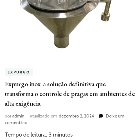
EXPURGO
Expurgo inox: a solução definitiva que
transforma o controle de pragas em ambientes de
alta exigência
por
admin
atualizado em
dezembro 2, 2024
Deixe um
em
comentário
Expurgo
Tempo de leitura:
3
minutos
inox: