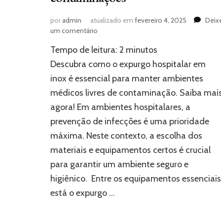
por
admin
atualizado em
fevereiro 4, 2025
Deix
em
um comentário
Expurgo
Tempo de leitura:
2
minutos
hospitalar
em
Descubra como o expurgo hospitalar em
inox:
inox é essencial para manter ambientes
a
médicos livres de contaminação. Saiba mai
escolha
profissional
agora! Em ambientes hospitalares, a
para
prevenção de infecções é uma prioridade
evitar
contaminações
máxima. Neste contexto, a escolha dos
materiais e equipamentos certos é crucial
para garantir um ambiente seguro e
higiênico. Entre os equipamentos essenciais
está o expurgo …