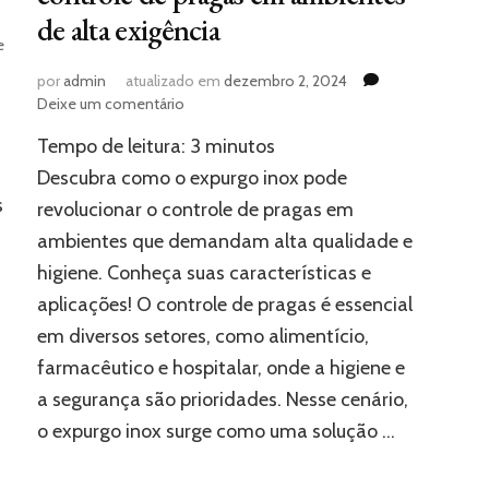
de alta exigência
e
por
admin
atualizado em
dezembro 2, 2024
em
Deixe um comentário
Expurgo
Tempo de leitura:
3
minutos
inox:
a
Descubra como o expurgo inox pode
solução
s
revolucionar o controle de pragas em
definitiva
ambientes que demandam alta qualidade e
que
transforma
higiene. Conheça suas características e
o
aplicações! O controle de pragas é essencial
controle
de
em diversos setores, como alimentício,
pragas
farmacêutico e hospitalar, onde a higiene e
em
a segurança são prioridades. Nesse cenário,
ambientes
de
o expurgo inox surge como uma solução …
alta
exigência