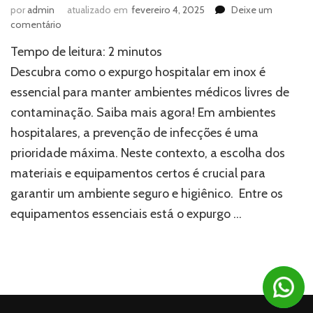
por
admin
atualizado em
fevereiro 4, 2025
Deixe um
em
comentário
Expurgo
Tempo de leitura:
2
minutos
hospitalar
em
Descubra como o expurgo hospitalar em inox é
inox:
essencial para manter ambientes médicos livres de
a
contaminação. Saiba mais agora! Em ambientes
escolha
profissional
hospitalares, a prevenção de infecções é uma
para
prioridade máxima. Neste contexto, a escolha dos
evitar
contaminações
materiais e equipamentos certos é crucial para
garantir um ambiente seguro e higiênico. Entre os
equipamentos essenciais está o expurgo …