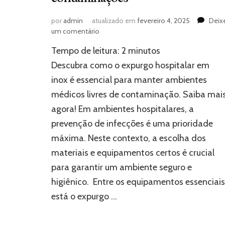
por
admin
atualizado em
fevereiro 4, 2025
Deix
em
um comentário
Expurgo
Tempo de leitura:
2
minutos
hospitalar
em
Descubra como o expurgo hospitalar em
inox:
inox é essencial para manter ambientes
a
médicos livres de contaminação. Saiba mai
escolha
profissional
agora! Em ambientes hospitalares, a
para
prevenção de infecções é uma prioridade
evitar
contaminações
máxima. Neste contexto, a escolha dos
materiais e equipamentos certos é crucial
para garantir um ambiente seguro e
higiênico. Entre os equipamentos essenciais
está o expurgo …