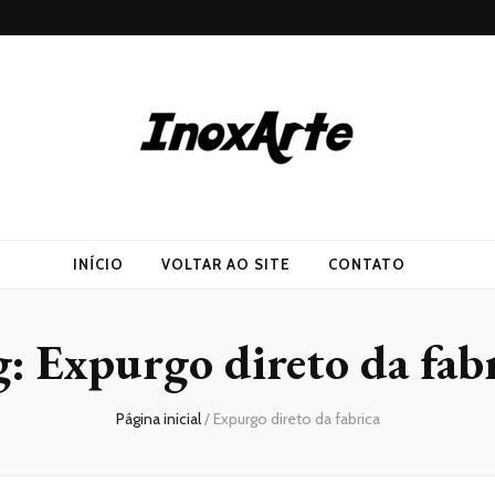
INÍCIO
VOLTAR AO SITE
CONTATO
g:
Expurgo direto da fab
Página inicial
/
Expurgo direto da fabrica