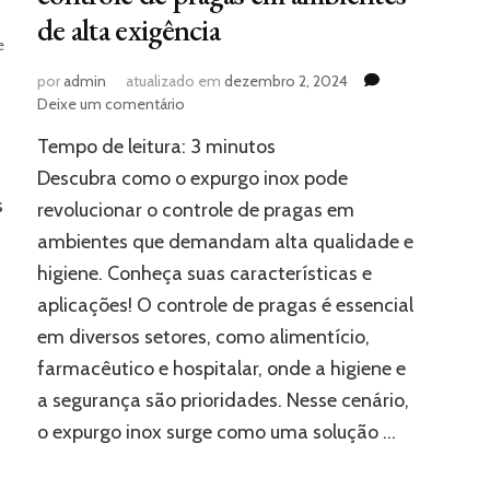
de alta exigência
e
por
admin
atualizado em
dezembro 2, 2024
em
Deixe um comentário
Expurgo
Tempo de leitura:
3
minutos
inox:
a
Descubra como o expurgo inox pode
solução
s
revolucionar o controle de pragas em
definitiva
ambientes que demandam alta qualidade e
que
transforma
higiene. Conheça suas características e
o
aplicações! O controle de pragas é essencial
controle
de
em diversos setores, como alimentício,
pragas
farmacêutico e hospitalar, onde a higiene e
em
a segurança são prioridades. Nesse cenário,
ambientes
de
o expurgo inox surge como uma solução …
alta
exigência