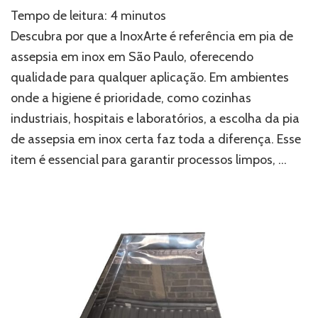
Conheça
Tempo de leitura:
4
minutos
o
fabricante
Descubra por que a InoxArte é referência em pia de
de
assepsia em inox em São Paulo, oferecendo
pia
qualidade para qualquer aplicação. Em ambientes
de
assepsia
onde a higiene é prioridade, como cozinhas
em
industriais, hospitais e laboratórios, a escolha da pia
inox
ideal
de assepsia em inox certa faz toda a diferença. Esse
em
item é essencial para garantir processos limpos, …
SP