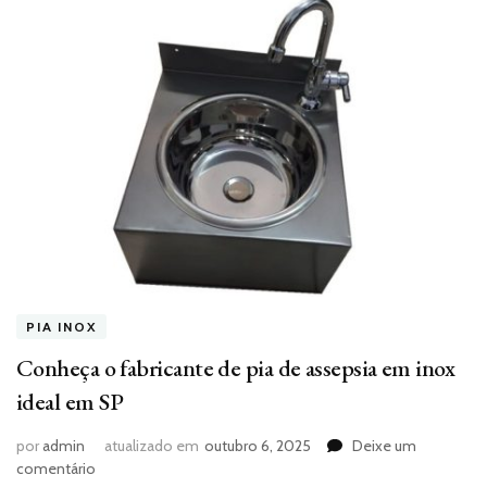
PIA INOX
Conheça o fabricante de pia de assepsia em inox
ideal em SP
por
admin
atualizado em
outubro 6, 2025
Deixe um
em
comentário