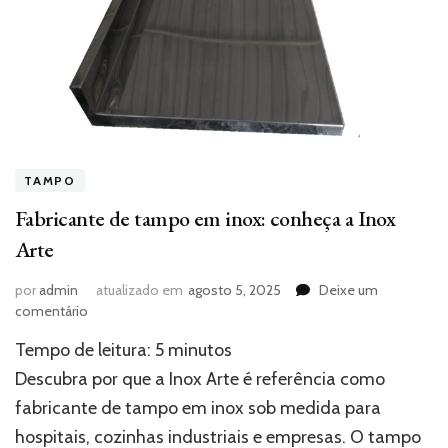
TAMPO
Fabricante de tampo em inox: conheça a Inox
Arte
por
admin
atualizado em
agosto 5, 2025
Deixe um
em
comentário
Fabricante
Tempo de leitura:
5
minutos
de
tampo
Descubra por que a Inox Arte é referência como
em
fabricante de tampo em inox sob medida para
inox:
hospitais, cozinhas industriais e empresas. O tampo
conheça