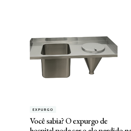
EXPURGO
Você sabia? O expurgo de
hospital pode ser o elo perdido n