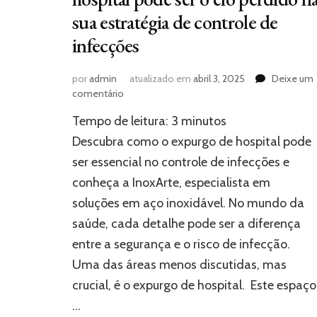
sua estratégia de controle de
infecções
por
admin
atualizado em
abril 3, 2025
Deixe um
em
comentário
Você
Tempo de leitura:
3
minutos
sabia?
O
Descubra como o expurgo de hospital pode
expurgo
ser essencial no controle de infecções e
de
conheça a InoxArte, especialista em
hospital
pode
soluções em aço inoxidável. No mundo da
ser
saúde, cada detalhe pode ser a diferença
o
elo
entre a segurança e o risco de infecção.
perdido
Uma das áreas menos discutidas, mas
na
crucial, é o expurgo de hospital. Este espaço
sua
estratégia
…
de