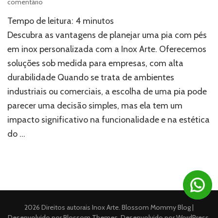
em
comentário
Planeje
Tempo de leitura:
4
minutos
sua
pia
Descubra as vantagens de planejar uma pia com pés
com
em inox personalizada com a Inox Arte. Oferecemos
pés
soluções sob medida para empresas, com alta
em
inox
durabilidade Quando se trata de ambientes
personalizada
industriais ou comerciais, a escolha de uma pia pode
na
Inox
parecer uma decisão simples, mas ela tem um
Arte
impacto significativo na funcionalidade e na estética
do …
2026 Direitos autorais
Inox Arte
.
Blossom Mommy Blog |
Desenvolvido por
Blossom Themes
. Desenvolvido por
WordPress
.