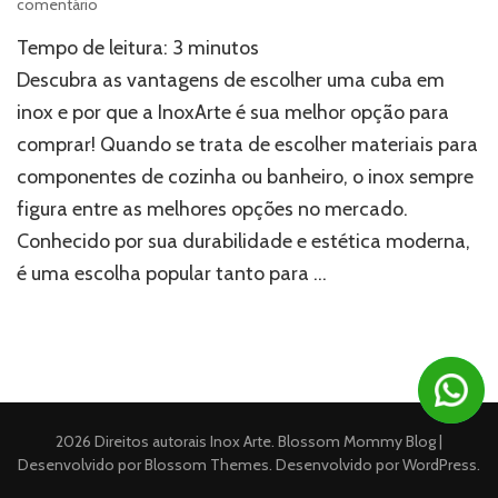
em
comentário
Por
Tempo de leitura:
3
minutos
que
escolher
Descubra as vantagens de escolher uma cuba em
uma
inox e por que a InoxArte é sua melhor opção para
cuba
comprar! Quando se trata de escolher materiais para
em
inox?
componentes de cozinha ou banheiro, o inox sempre
Descubra
figura entre as melhores opções no mercado.
as
vantagens!
Conhecido por sua durabilidade e estética moderna,
é uma escolha popular tanto para …
2026 Direitos autorais
Inox Arte
.
Blossom Mommy Blog |
Desenvolvido por
Blossom Themes
. Desenvolvido por
WordPress
.