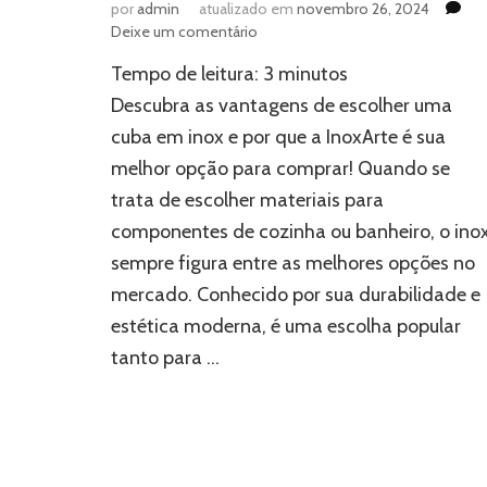
por
admin
atualizado em
novembro 26, 2024
em
Deixe um comentário
Por
Tempo de leitura:
3
minutos
que
escolher
Descubra as vantagens de escolher uma
uma
cuba em inox e por que a InoxArte é sua
cuba
melhor opção para comprar! Quando se
em
inox?
trata de escolher materiais para
Descubra
componentes de cozinha ou banheiro, o ino
as
vantagens!
sempre figura entre as melhores opções no
mercado. Conhecido por sua durabilidade e
estética moderna, é uma escolha popular
tanto para …