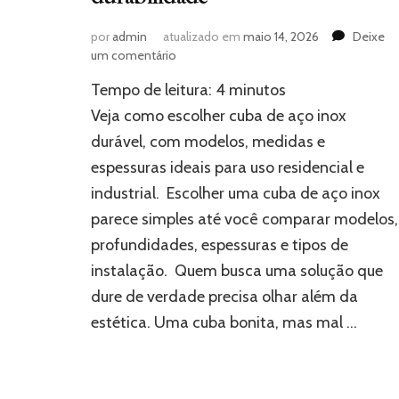
por
admin
atualizado em
maio 14, 2026
Deixe
em
um comentário
Cuba
Tempo de leitura:
4
minutos
de
aço
Veja como escolher cuba de aço inox
inox:
durável, com modelos, medidas e
melhores
espessuras ideais para uso residencial e
modelos
para
industrial. Escolher uma cuba de aço inox
garantir
parece simples até você comparar modelos,
durabilidade
profundidades, espessuras e tipos de
instalação. Quem busca uma solução que
dure de verdade precisa olhar além da
estética. Uma cuba bonita, mas mal …