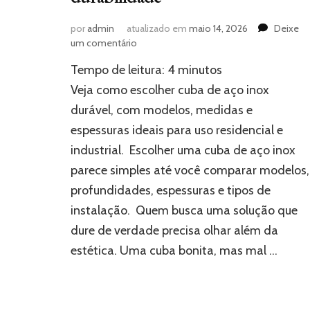
por
admin
atualizado em
maio 14, 2026
Deixe
em
um comentário
Cuba
Tempo de leitura:
4
minutos
de
aço
Veja como escolher cuba de aço inox
inox:
durável, com modelos, medidas e
melhores
espessuras ideais para uso residencial e
modelos
para
industrial. Escolher uma cuba de aço inox
garantir
parece simples até você comparar modelos,
durabilidade
profundidades, espessuras e tipos de
instalação. Quem busca uma solução que
dure de verdade precisa olhar além da
estética. Uma cuba bonita, mas mal …