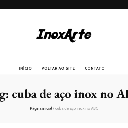
INÍCIO
VOLTAR AO SITE
CONTATO
g:
cuba de aço inox no 
Página inicial
/
cuba de aço inox no ABC