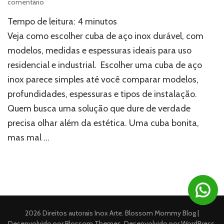
em
comentário
Cuba
Tempo de leitura:
4
minutos
de
aço
Veja como escolher cuba de aço inox durável, com
inox:
modelos, medidas e espessuras ideais para uso
melhores
residencial e industrial. Escolher uma cuba de aço
modelos
para
inox parece simples até você comparar modelos,
garantir
profundidades, espessuras e tipos de instalação.
durabilidade
Quem busca uma solução que dure de verdade
precisa olhar além da estética. Uma cuba bonita,
mas mal …
2026 Direitos autorais
Inox Arte
.
Blossom Mommy Blog |
Desenvolvido por
Blossom Themes
. Desenvolvido por
WordPress
.