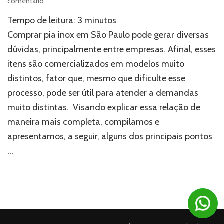
em
comentário
Comprar
Tempo de leitura:
3
minutos
pia
inox
Comprar pia inox em São Paulo pode gerar diversas
em
dúvidas, principalmente entre empresas. Afinal, esses
São
itens são comercializados em modelos muito
Paulo:
3
distintos, fator que, mesmo que dificulte esse
modelos
processo, pode ser útil para atender a demandas
para
empresas
muito distintas. Visando explicar essa relação de
maneira mais completa, compilamos e
apresentamos, a seguir, alguns dos principais pontos
…