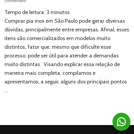
em
comentário
Comprar
Tempo de leitura:
3
minutos
pia
inox
Comprar pia inox em São Paulo pode gerar diversas
em
dúvidas, principalmente entre empresas. Afinal, esses
São
itens são comercializados em modelos muito
Paulo:
3
distintos, fator que, mesmo que dificulte esse
modelos
processo, pode ser útil para atender a demandas
para
empresas
muito distintas. Visando explicar essa relação de
maneira mais completa, compilamos e
apresentamos, a seguir, alguns dos principais pontos
…