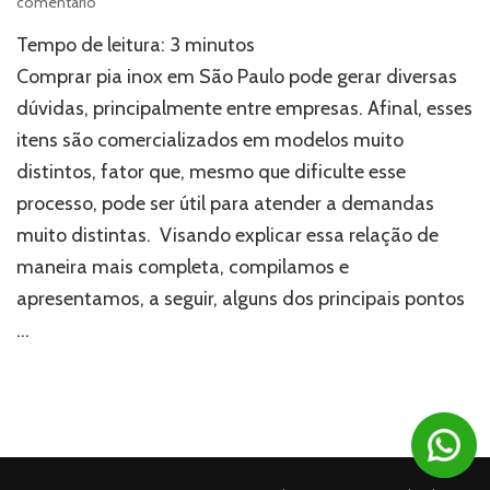
em
comentário
Comprar
Tempo de leitura:
3
minutos
pia
inox
Comprar pia inox em São Paulo pode gerar diversas
em
dúvidas, principalmente entre empresas. Afinal, esses
São
itens são comercializados em modelos muito
Paulo:
3
distintos, fator que, mesmo que dificulte esse
modelos
processo, pode ser útil para atender a demandas
para
empresas
muito distintas. Visando explicar essa relação de
maneira mais completa, compilamos e
apresentamos, a seguir, alguns dos principais pontos
…