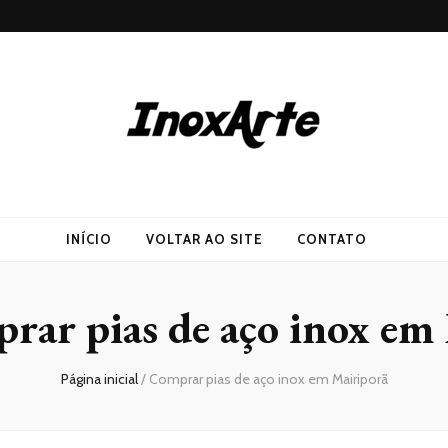
INÍCIO
VOLTAR AO SITE
CONTATO
rar pias de aço inox em
Página inicial
/
Comprar pias de aço inox em Mairiporã