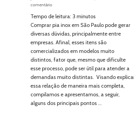
em
comentário
Comprar
Tempo de leitura:
3
minutos
pia
inox
Comprar pia inox em São Paulo pode gerar
em
diversas dúvidas, principalmente entre
São
empresas. Afinal, esses itens são
Paulo:
3
comercializados em modelos muito
modelos
distintos, fator que, mesmo que dificulte
para
empresas
esse processo, pode ser útil para atender a
demandas muito distintas. Visando explica
essa relação de maneira mais completa,
compilamos e apresentamos, a seguir,
alguns dos principais pontos …